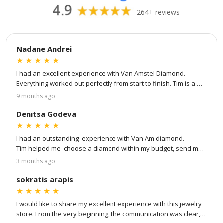
264+ reviews
Nadane Andrei
★
★
★
★
★
I had an excellent experience with Van Amstel Diamond. 
Everything worked out perfectly from start to finish. Tim is a 
true professional — patient, attentive to every detail, and 
9 months ago
great at communication. He kept me updated at every step of 
the process: from choosing my own stone and ring setting to 
Denitsa Godeva
virtual design and to the final product. He even showed me 
★
★
★
★
★
detailed videos of the stone, the certification, and finally a 
I had an outstanding  experience with Van Am diamond.

video of the finished ring. The whole process went very 
Tim helped me  choose a diamond within my budget, send me 
smoothly, and the result is absolutely stunning. I couldn’t be 
a video once the diamond was ready, and send me the ring 
3 months ago
happier — I highly recommend Tim and Van Amstel Diamond!
with express delivery service.

sokratis arapis
I highly recommend !
★
★
★
★
★
I would like to share my excellent experience with this jewelry 
store. From the very beginning, the communication was clear, 