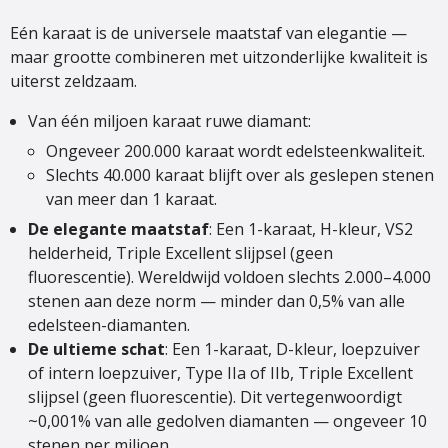
Eén karaat is de universele maatstaf van elegantie —
maar grootte combineren met uitzonderlijke kwaliteit is
uiterst zeldzaam.
Van één miljoen karaat ruwe diamant:
Ongeveer 200.000 karaat wordt edelsteenkwaliteit.
Slechts 40.000 karaat blijft over als geslepen stenen
van meer dan 1 karaat.
De elegante maatstaf
: Een 1-karaat, H-kleur, VS2
helderheid, Triple Excellent slijpsel (geen
fluorescentie). Wereldwijd voldoen slechts 2.000–4.000
stenen aan deze norm — minder dan 0,5% van alle
edelsteen-diamanten.
De ultieme schat
: Een 1-karaat, D-kleur, loepzuiver
of intern loepzuiver, Type IIa of IIb, Triple Excellent
slijpsel (geen fluorescentie). Dit vertegenwoordigt
~0,001% van alle gedolven diamanten — ongeveer 10
stenen per miljoen.