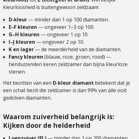
kleurloosheid is buitengewoon zeldzaam:
D-kleur
— minder dan 1 op 100 diamanten.
E–F kleuren
— ongeveer 1–3 op 100.
G–H kleuren
— ongeveer 1 op 10.
I–J kleuren
— ongeveer 2 op 10.
K en lager
— de meerderheid van de diamanten.
Fancy kleuren
(blauw, roze, groen, rood) —
tienduizenden keren zeldzamer dan bijna kleurloze
stenen.
Het bezitten van een
D-kleur diamant
betekent dat je
een schat bezit die zeldzamer is dan 99% van alle ooit
gedolven diamanten.
Waarom zuiverheid belangrijk is:
Kijken door de helderheid
Loepzuiver (FL)
— minder dan 1 op 200 diamanten.