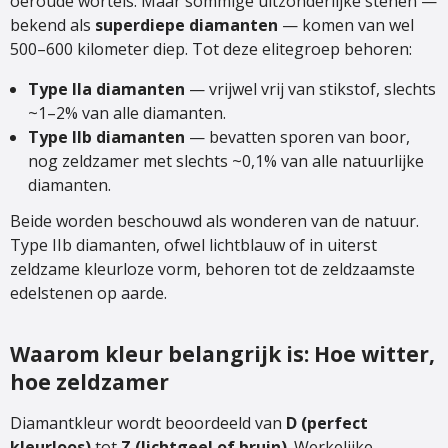
oeroude wortels. Maar sommige uitzonderlijke stenen —
bekend als
superdiepe diamanten
— komen van wel
500–600 kilometer diep. Tot deze elitegroep behoren:
Type IIa diamanten
— vrijwel vrij van stikstof, slechts
~1–2% van alle diamanten.
Type IIb diamanten
— bevatten sporen van boor,
nog zeldzamer met slechts ~0,1% van alle natuurlijke
diamanten.
Beide worden beschouwd als wonderen van de natuur.
Type IIb diamanten, ofwel lichtblauw of in uiterst
zeldzame kleurloze vorm, behoren tot de zeldzaamste
edelstenen op aarde.
Waarom kleur belangrijk is: Hoe witter,
hoe zeldzamer
Diamantkleur wordt beoordeeld van
D (perfect
kleurloos)
tot
Z (lichtgeel of bruin)
. Werkelijke