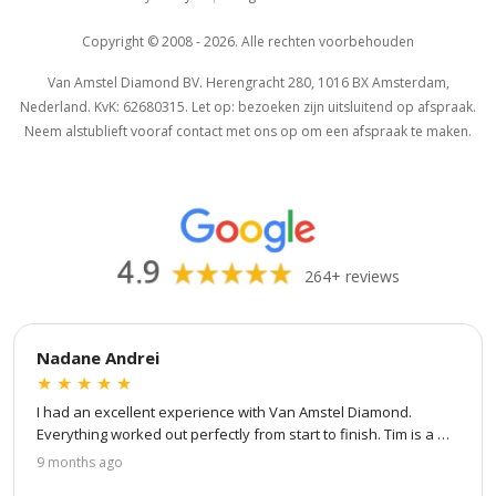
Copyright © 2008 - 2026. Alle rechten voorbehouden
Van Amstel Diamond BV. Herengracht 280, 1016 BX Amsterdam,
Nederland. KvK: 62680315. Let op: bezoeken zijn uitsluitend op afspraak.
Neem alstublieft vooraf contact met ons op om een afspraak te maken.
264+ reviews
Nadane Andrei
★
★
★
★
★
I had an excellent experience with Van Amstel Diamond. 
Everything worked out perfectly from start to finish. Tim is a 
true professional — patient, attentive to every detail, and 
9 months ago
great at communication. He kept me updated at every step of 