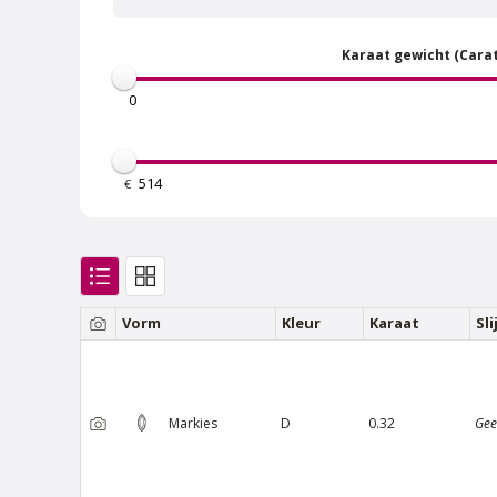
Karaat gewicht (Carat
€
Van Amstel Bosbaan
Va
€ 500
excl. BTW
Vorm
Kleur
Karaat
Sl
Markies
D
0.32
Gee