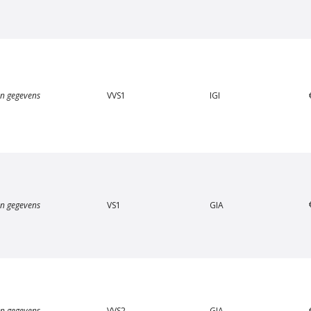
 Amstel Haarlemmerdijk
Van Amstel Zeeburg
€ 500
€ 500
excl. BTW
excl. BTW
n gegevens
VVS1
IGI
n gegevens
VS1
GIA
Van Amstel Borneo
Van Amstel Java
€ 500
€ 500
excl. BTW
excl. BTW
n gegevens
VVS2
GIA