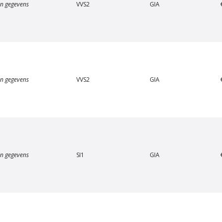
n gegevens
VVS2
GIA
n gegevens
VVS2
GIA
an Amstel Scheepvaart
Van Amstel Beurs
€ 500
€ 500
excl. BTW
excl. BTW
n gegevens
SI1
GIA