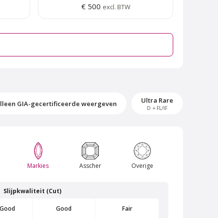
€ 500
excl. BTW
Ultra Rare
lleen GIA-gecertificeerde weergeven
D + FL/IF
rk
Van Amstel Amstelpark
Markies
Asscher
Overige
€ 500
excl. BTW
Slijpkwaliteit (Cut)
 Good
Good
Fair