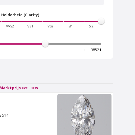
Helderheid (Clarity)
VVS2
VS1
VS2
SI1
SI2
€
Van Amstel Stadionweg
€ 500
excl. BTW
Marktprijs
excl. BTW
€ 514