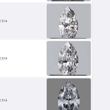
€ 514
n
Van Amstel Cornelis Schuyt
€ 700
excl. BTW
€ 514
€ 514