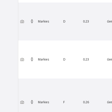
Markies
D
0.23
Gee
Van Amstel Minervalaan
€ 500
excl. BTW
Markies
D
0.23
Gee
Markies
F
0.26
Gee