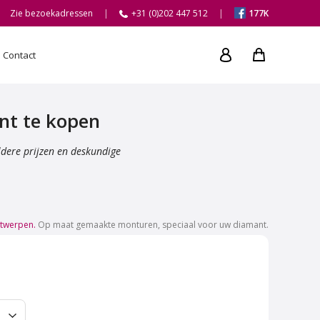
Zie bezoekadressen
+31 (0)202 447 512
177K
Contact
nt te kopen
ldere prijzen en deskundige
ntwerpen.
Op maat gemaakte monturen, speciaal voor uw diamant.