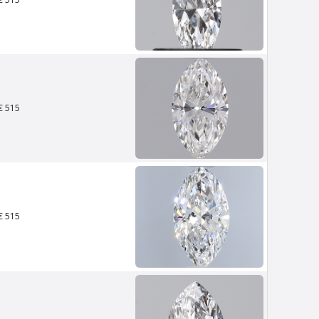
€ 515
€ 515
ouw
Van Amstel Stedelijk
€ 500
excl. BTW