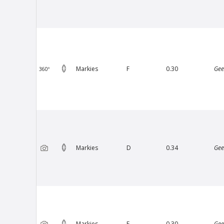
Van Amstel Utrechtsestraat
Van
€ 500
excl. BTW
Markies
F
0.30
Gee
360º
Markies
D
0.34
Gee
Van Amstel KNSM
€ 900
excl. BTW
Markies
E
0.30
Gee