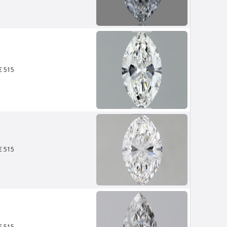
Van Amstel IJburg
€ 500
excl. BTW
€ 515
€ 515
Van Amstel NDSM
€ 500
excl. BTW
€ 515