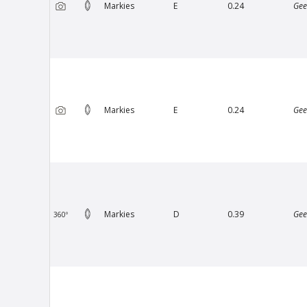
Markies
E
0.24
Gee
Markies
E
0.24
Gee
Van Amstel Rijksmuseum
V
€ 500
excl. BTW
Markies
D
0.39
Gee
360º