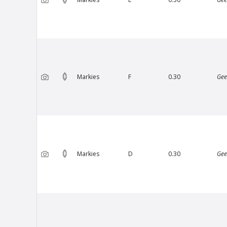
Markies
F
0.30
Gee
Markies
D
0.30
Gee
Van Amstel Artis
€ 500
excl. BTW