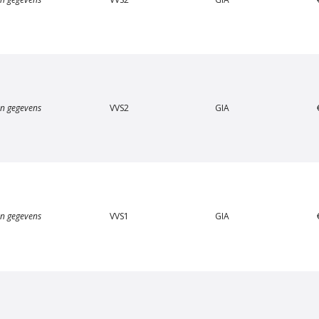
n gegevens
VVS2
GIA
n gegevens
VVS1
GIA
Van Amstel Carré
Van Amstel Concertgeb
€ 500
€ 500
excl. BTW
excl. BTW