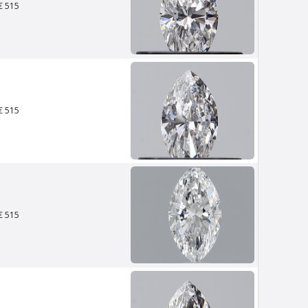
€ 515
€ 515
Van Amstel Waag
€ 500
excl. BTW
€ 515