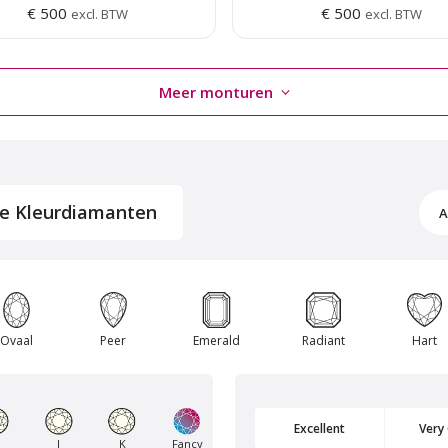
€ 500
€ 500
excl. BTW
excl. BTW
Meer monturen
ke Kleurdiamanten
A
Van Amstel Flevopark
Van Amstel Beatrixpa
Ovaal
Peer
Emerald
Radiant
Hart
€ 500
€ 500
excl. BTW
excl. BTW
Excellent
Very
J
K
Fancy