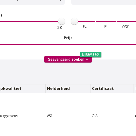
)
FL
IF
VVS1
Prijs
NIEUW 360°
Geavanceerd zoeken
n Amstel Buitenveldert
Van Amstel Zuidas
€ 500
€ 600
excl. BTW
excl. BTW
ijpkwalitiet
Helderheid
Certificaat
n gegevens
VS1
GIA