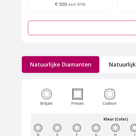
€ 500
excl. BTW
Natuurlijke Diamanten
Natuurlij
Van Amstel Frankendael
Briljant
Prinses
Cushion
€ 500
excl. BTW
Kleur (Color)
D
E
F
G
H
I