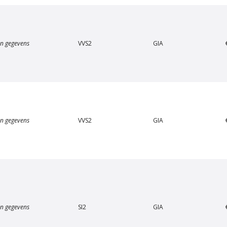
n gegevens
VVS2
GIA
Van Amstel Apollolaan
Van Amstel Beethove
€ 500
€ 500
excl. BTW
excl. BTW
n gegevens
VVS2
GIA
n gegevens
SI2
GIA